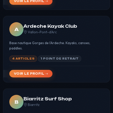
VOIR LE PROFIL
Ardeche Kayak Club
A
Vallon-Pont-d'Arc
Base nautique Gorges de l'Ardeche. Kayaks, canoes,
paddles.
4 ARTICLES
1 POINT DE RETRAIT
VOIR LE PROFIL
Biarritz Surf Shop
B
Biarritz