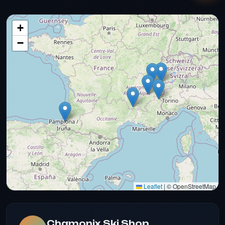
+
−
Leaflet
|
© OpenStreetMap
Chamonix Ski Shop